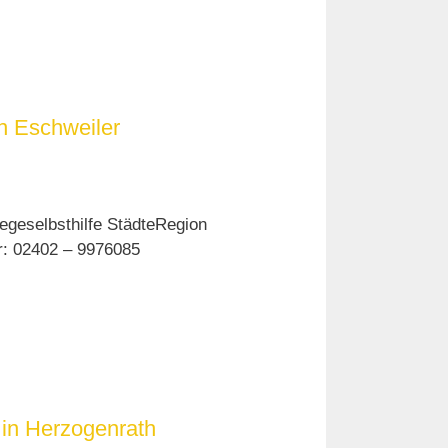
n Eschweiler
egeselbsthilfe StädteRegion
er: 02402 – 9976085
 in Herzogenrath