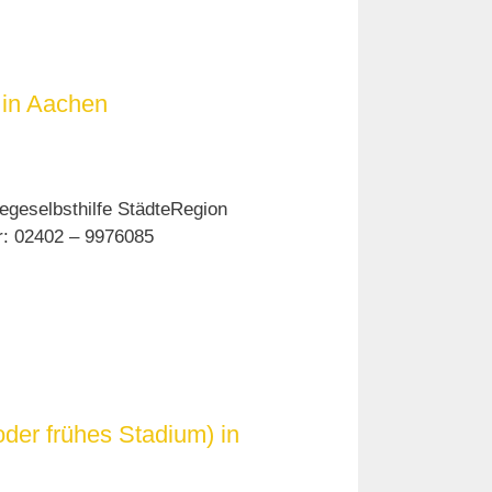
 in Aachen
egeselbsthilfe StädteRegion
er: 02402 – 9976085
der frühes Stadium) in