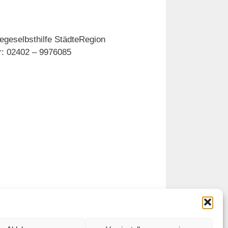
egeselbsthilfe StädteRegion
er: 02402 – 9976085