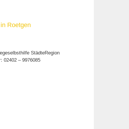
 in Roetgen
egeselbsthilfe StädteRegion
er: 02402 – 9976085