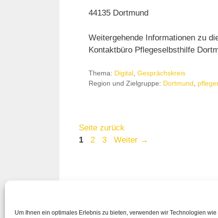
44135 Dortmund
Weitergehende Informationen zu di
Kontaktbüro Pflegeselbsthilfe Dortm
Thema:
Digital
,
Gesprächskreis
Region und Zielgruppe:
Dortmund
,
pflege
Seite zurück
Seite
Seite
Seite
1
2
3
Weiter
→
Um Ihnen ein optimales Erlebnis zu bieten, verwenden wir Technologien wie