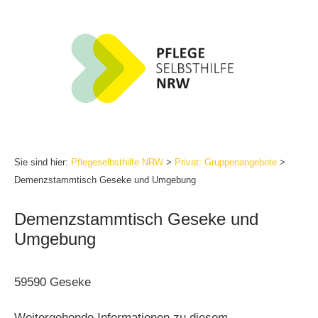
Zum
Inhalt
springen
Sie sind hier:
Pflegeselbsthilfe NRW
>
Privat: Gruppenangebote
>
Demenzstammtisch Geseke und Umgebung
Demenzstammtisch Geseke und
Umgebung
59590 Geseke
Weitergehende Informationen zu diesem