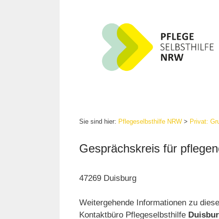
Zum
Inhalt
springen
Sie sind hier:
Pflegeselbsthilfe NRW
>
Privat: G
Gesprächskreis für pfleg
47269 Duisburg
Weitergehende Informationen zu dies
Kontaktbüro Pflegeselbsthilfe
Duisbur