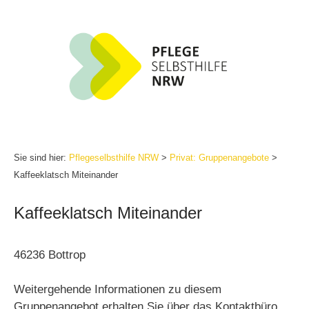
Zum
Inhalt
springen
Sie sind hier:
Pflegeselbsthilfe NRW
>
Privat: Gruppenangebote
>
Kaffeeklatsch Miteinander
Kaffeeklatsch Miteinander
46236 Bottrop
Weitergehende Informationen zu diesem
Gruppenangebot erhalten Sie über das Kontaktbüro