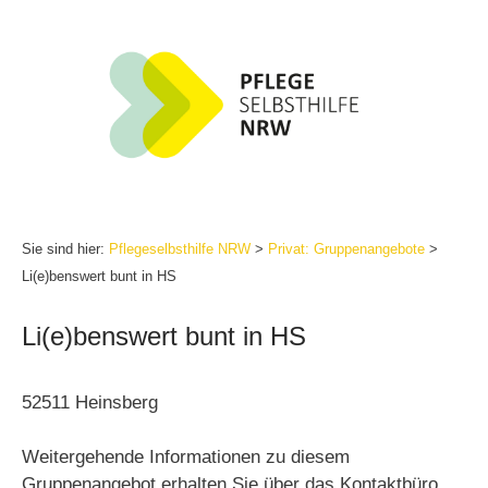
Zum
Inhalt
springen
Sie sind hier:
Pflegeselbsthilfe NRW
>
Privat: Gruppenangebote
>
Li(e)benswert bunt in HS
Li(e)benswert bunt in HS
52511 Heinsberg
Weitergehende Informationen zu diesem
Gruppenangebot erhalten Sie über das Kontaktbüro