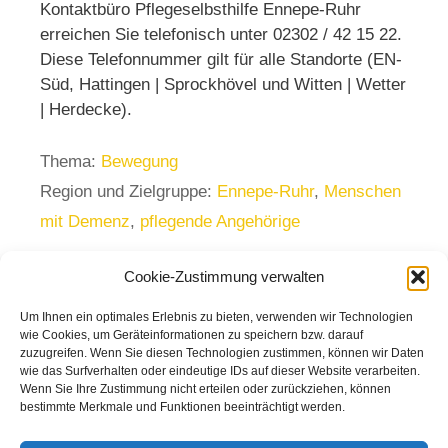
Kontaktbüro Pflegeselbsthilfe Ennepe-Ruhr
erreichen Sie telefonisch unter 02302 / 42 15 22.
Diese Telefonnummer gilt für alle Standorte (EN-
Süd, Hattingen | Sprockhövel und Witten | Wetter
| Herdecke).
Thema:
Bewegung
Region und Zielgruppe:
Ennepe-Ruhr
,
Menschen
mit Demenz
,
pflegende Angehörige
Cookie-Zustimmung verwalten
Um Ihnen ein optimales Erlebnis zu bieten, verwenden wir Technologien
Seite zurück
wie Cookies, um Geräteinformationen zu speichern bzw. darauf
Seite
Seite
1
2
Weiter
→
zuzugreifen. Wenn Sie diesen Technologien zustimmen, können wir Daten
wie das Surfverhalten oder eindeutige IDs auf dieser Website verarbeiten.
Wenn Sie Ihre Zustimmung nicht erteilen oder zurückziehen, können
bestimmte Merkmale und Funktionen beeinträchtigt werden.